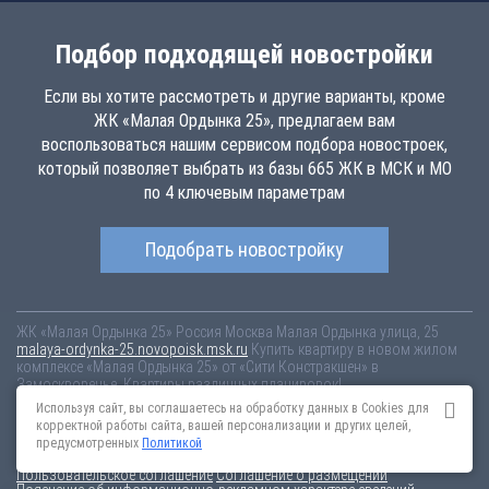
Подбор подходящей новостройки
Если вы хотите рассмотреть и другие варианты, кроме
ЖК «Малая Ордынка 25», предлагаем вам
воспользоваться нашим сервисом подбора новостроек,
который позволяет выбрать из базы 665 ЖК в МСК и МО
по 4 ключевым параметрам
Подобрать новостройку
ЖК «Малая Ордынка 25»
Россия
Москва
Малая Ордынка улица, 25
malaya-ordynka-25.novopoisk.msk.ru
Купить квартиру в новом жилом
комплексе «Малая Ордынка 25» от «Сити Констракшен» в
Замоскворечье. Квартиры различных планировок!
Используя сайт, вы соглашаетесь на обработку данных в Cookies для
Новостройки Санкт-Петербурга
Новостройки Москвы
корректной работы сайта, вашей персонализации и других целей,
Информация на сайте взята из открытых источников, не является
предусмотренных
Политикой
публичной офертой и распространяется для ознакомления.
Пользовательское соглашение
Соглашение о размещении